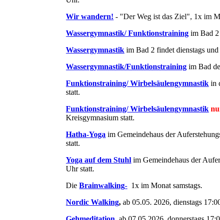
Wir wandern!
- "Der Weg ist das Ziel", 1x im 
Wassergymnastik/ Funktionstraining
im Bad 2 
Wassergymnastik
im Bad 2 findet dienstags und f
Wassergymnastik/Funktionstraining
im Bad der
Funktionstraining/ Wirbelsäulengymnastik
in
statt.
Funktionstraining/ Wirbelsäulengymnastik
nu
Kreisgymnasium statt.
Hatha-Yoga
im Gemeindehaus der Auferstehungski
statt.
Yoga auf dem Stuhl
im Gemeindehaus der Auferst
Uhr statt.
Die
Brainwalking
-
1x im Monat samstags.
Nordic Walking
,
ab 05.05. 2026,
dienstags 17:0
Gehmeditation
, ab 07.05.2026, donnerstags 17: